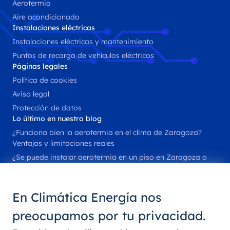
Aerotermia
Aire acondicionado
Instalaciones eléctricas
Instalaciones eléctricas y mantenimiento
Puntos de recarga de vehículos eléctricos
Páginas legales
Política de cookies
Aviso legal
Protección de datos
Lo último en nuestro blog
¿Funciona bien la aerotermia en el clima de Zaragoza?
Ventajas y limitaciones reales
¿Se puede instalar aerotermia en un piso en Zaragoza o
solo en chalets?
Instalar placas solares en tejados con sombra: ¿es rentable
en Zaragoza?
En
Climática Energía
nos
Parking solar para empresas en Zaragoza: normativa y
preocupamos por tu privacidad.
oportunidades