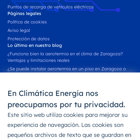
Puntos de recarga de vehículos eléctricos
Páginas legales
Política de cookies
Aviso legal
Protección de datos
Lo último en nuestro blog
¿Funciona bien la aerotermia en el clima de Zaragoza?
Ventajas y limitaciones reales
¿Se puede instalar aerotermia en un piso en Zaragoza o
solo en chalets?
Instalar placas solares en tejados con sombra: ¿es rentable
en Zaragoza?
En
Climática Energía
nos
Parking solar para empresas en Zaragoza: normativa y
preocupamos por tu privacidad.
oportunidades
Cargar el coche eléctrico con placas solares: guía práctica
Este sitio web utiliza cookies para mejorar su
para ahorrar al máximo
experiencia de navegación. Las cookies son
Climática Energía
info@climaticaenergia.es
pequeños archivos de texto que se guardan en