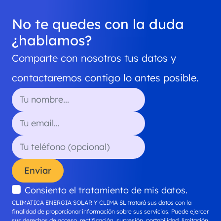
No te quedes con la duda
¿hablamos?
Comparte con nosotros tus datos y
contactaremos contigo lo antes posible.
Enviar
Consiento el tratamiento de mis datos.
CLIMATICA ENERGIA SOLAR Y CLIMA SL
tratará sus datos con la
finalidad de proporcionar información sobre sus servicios. Puede ejercer
sus derechos de acceso, rectificación, supresión, portabilidad, limitación